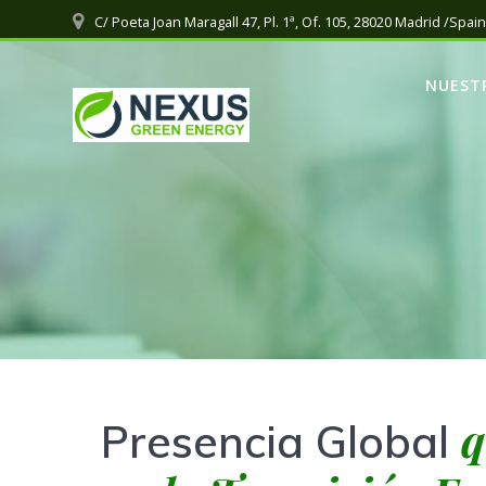
Saltar
C/ Poeta Joan Maragall 47, Pl. 1ª, Of. 105, 28020 Madrid /Spain
al
contenido
NUEST
q
Presencia Global