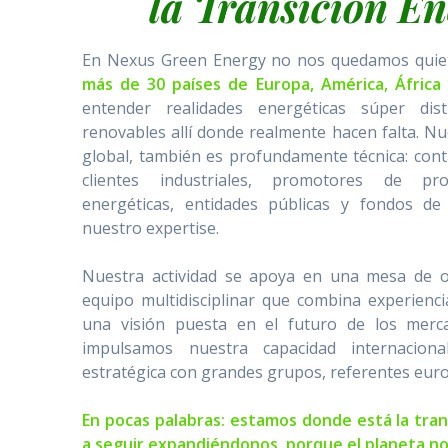
la Transición En
En Nexus Green Energy no nos quedamos quie
más de 30 países de Europa, América, África 
entender realidades energéticas súper dist
renovables allí donde realmente hacen falta. N
global, también es profundamente técnica: con
clientes industriales, promotores de proy
energéticas, entidades públicas y fondos de
nuestro expertise.
Nuestra actividad se apoya en una mesa de o
equipo multidisciplinar que combina experiencia
una visión puesta en el futuro de los merc
impulsamos nuestra capacidad internacion
estratégica con grandes grupos, referentes eur
En pocas palabras: estamos donde está la tran
a seguir expandiéndonos, porque el planeta no