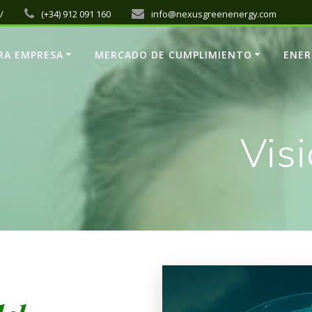
/
(+34) 912 091 160
info@nexusgreenenergy.com
RA EMPRESA
MERCADO DE CUMPLIMIENTO
ENER
Vis