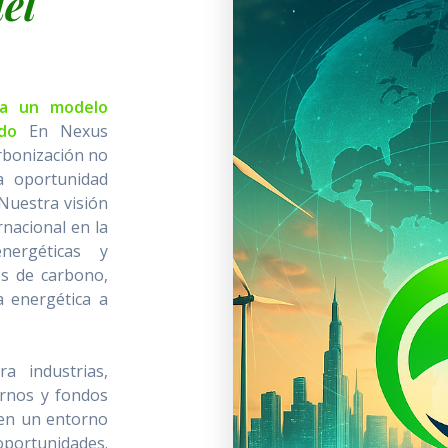
el
cia un modelo
zado
En Nexus
rbonización no
a oportunidad
Nuestra visión
rnacional en la
nergéticas y
os de carbono,
a energética a
a industrias,
ernos y fondos
 en un entorno
oportunidades.