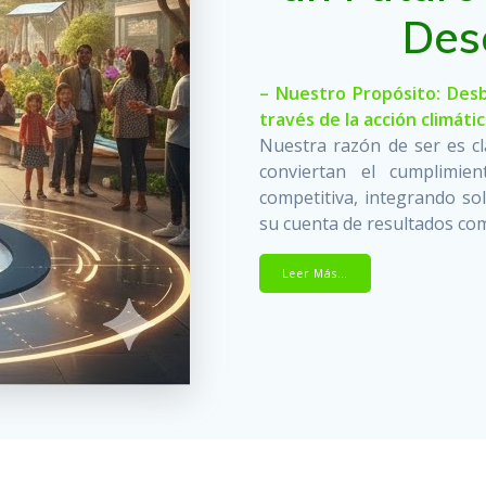
Des
– Nuestro Propósito: Desb
través de la acción climáti
Nuestra razón de ser es cl
conviertan el cumplimie
competitiva, integrando s
su cuenta de resultados com
Leer Más…