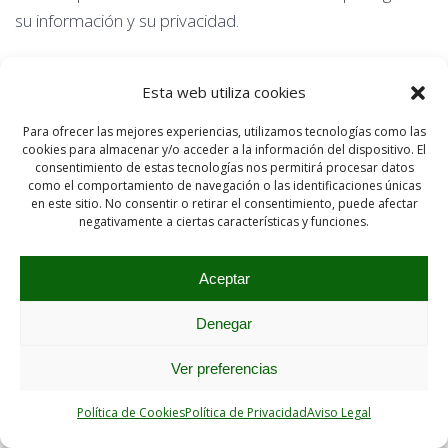
su información y su privacidad.
PARA CUALQUIER CONSULTA O COMUNICACIÓN
Esta web utiliza cookies
RELACIONADA CON ESTA POLÍTICA DE
PRIVACIDAD O EL TRATAMIENTO DE SUS DATOS
Para ofrecer las mejores experiencias, utilizamos tecnologías como las
cookies para almacenar y/o acceder a la información del dispositivo. El
PERSONALES:
consentimiento de estas tecnologías nos permitirá procesar datos
como el comportamiento de navegación o las identificaciones únicas
en este sitio. No consentir o retirar el consentimiento, puede afectar
Póngase en contacto con nuestro Delegado de
negativamente a ciertas características y funciones.
Protección de Datos (DPD):
• Correo electrónico:
dpo@nexusgreenenergy.com
Aceptar
• Dirección postal: NEXUS GREEN ENERGY, S.L.
Denegar
(Atención: Delegado de Protección de Datos). Calle Poeta
Joan Maragall 47, Planta 1ª, Oficina 105, 28020 Madrid,
Ver preferencias
España.
Fdo.: La Dirección de NEXUS GREEN ENERGY, S.L.
Política de Cookies
Política de Privacidad
Aviso Legal