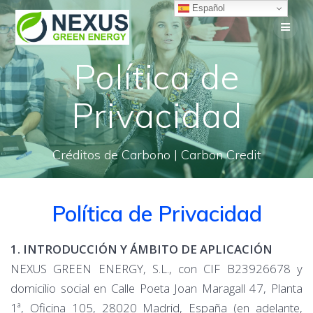
Saltar
Español
al
contenido
Política de
Privacidad
Créditos de Carbono | Carbon Credit
Política de Privacidad
1. INTRODUCCIÓN Y ÁMBITO DE APLICACIÓN
NEXUS GREEN ENERGY, S.L., con CIF B23926678 y
domicilio social en Calle Poeta Joan Maragall 47, Planta
1ª, Oficina 105, 28020 Madrid, España (en adelante,