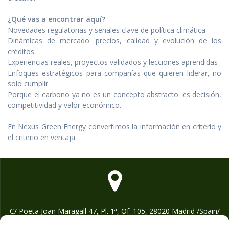
¿Qué vas a encontrar aquí?
Novedades regulatorias y señales clave de política climática
Dinámicas de mercado: precios, calidad y evolución de los
créditos
Experiencias reales, proyectos validados y lecciones aprendidas
Enfoques estratégicos para compañías que quieren liderar, no
solo cumplir
Porque el carbono ya no es un concepto abstracto: es decisión,
competitividad y valor económico.
En Nexus Green Energy convertimos la información en criterio y
el criterio en ventaja.
C/ Poeta Joan Maragall 47, Pl. 1ª, Of. 105, 28020 Madrid /Spain/