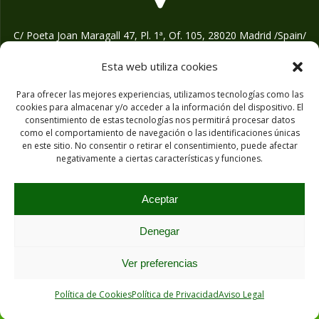
C/ Poeta Joan Maragall 47, Pl. 1ª, Of. 105, 28020 Madrid /Spain/
Esta web utiliza cookies
Para ofrecer las mejores experiencias, utilizamos tecnologías como las
cookies para almacenar y/o acceder a la información del dispositivo. El
consentimiento de estas tecnologías nos permitirá procesar datos
info@nexusgreenenergy.com
como el comportamiento de navegación o las identificaciones únicas
en este sitio. No consentir o retirar el consentimiento, puede afectar
negativamente a ciertas características y funciones.
Aceptar
(+34) 912 091 160
Denegar
Ver preferencias
Política de Cookies
Política de Privacidad
Aviso Legal
© 2026 NEXUS GREEN ENERGY