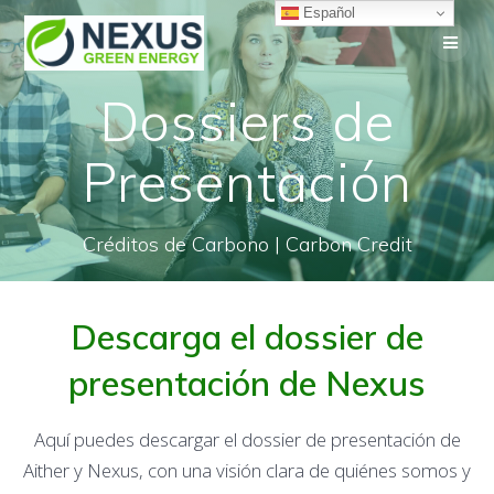
Saltar
Español
al
contenido
Dossiers de
Presentación
Créditos de Carbono | Carbon Credit
Descarga el dossier de
presentación de Nexus
Aquí puedes descargar el dossier de presentación de
Aither y Nexus, con una visión clara de quiénes somos y