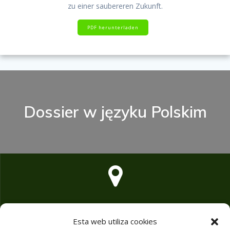
zu einer saubereren Zukunft.
PDF herunterladen
Dossier w języku Polskim
C/ Poeta Joan Maragall 47, Pl. 1ª, Of. 105, 28020 Madrid /Spain/
Esta web utiliza cookies