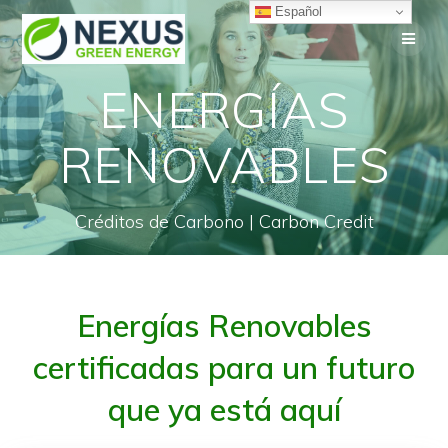
Saltar
Español
al
contenido
ENERGÍAS
RENOVABLES
Créditos de Carbono | Carbon Credit
Energías Renovables
certificadas para un futuro
que ya está aquí