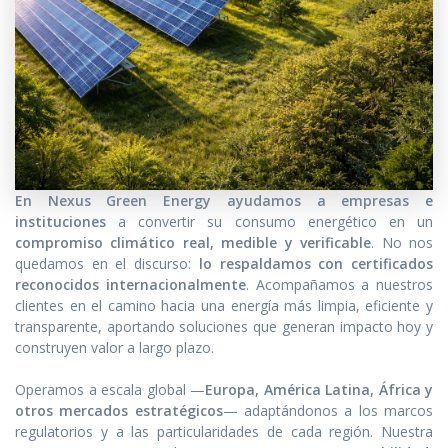
En Nexus Green Energy ayudamos a empresas e
instituciones
a convertir su consumo energético en un
compromiso climático real, medible y verificable
. No nos
quedamos en el discurso:
lo respaldamos con certificados
reconocidos internacionalmente
. Acompañamos a nuestros
clientes en el camino hacia una energía más limpia, eficiente y
transparente, aportando soluciones que generan impacto hoy y
construyen valor a largo plazo.
Operamos a escala global —
Europa, América Latina, África y
otros mercados estratégicos
— adaptándonos a los marcos
regulatorios y a las particularidades de cada región. Nuestra